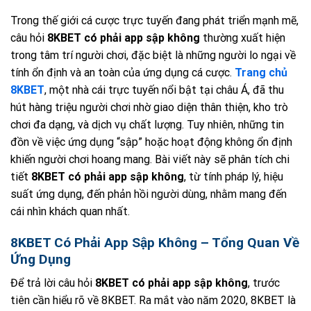
Trong thế giới cá cược trực tuyến đang phát triển mạnh mẽ,
câu hỏi
8KBET có phải app sập không
thường xuất hiện
trong tâm trí người chơi, đặc biệt là những người lo ngại về
tính ổn định và an toàn của ứng dụng cá cược.
Trang chủ
8KBET
, một nhà cái trực tuyến nổi bật tại châu Á, đã thu
hút hàng triệu người chơi nhờ giao diện thân thiện, kho trò
chơi đa dạng, và dịch vụ chất lượng. Tuy nhiên, những tin
đồn về việc ứng dụng “sập” hoặc hoạt động không ổn định
khiến người chơi hoang mang. Bài viết này sẽ phân tích chi
tiết
8KBET có phải app sập không
, từ tính pháp lý, hiệu
suất ứng dụng, đến phản hồi người dùng, nhằm mang đến
cái nhìn khách quan nhất.
8KBET Có Phải App Sập Không – Tổng Quan Về
Ứng Dụng
Để trả lời câu hỏi
8KBET có phải app sập không
, trước
tiên cần hiểu rõ về 8KBET. Ra mắt vào năm 2020, 8KBET là