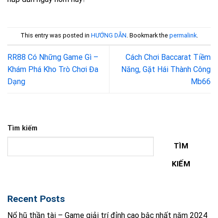
This entry was posted in
HƯỚNG DẪN
. Bookmark the
permalink
.
RR88 Có Những Game Gì –
Cách Chơi Baccarat Tiềm
Khám Phá Kho Trò Chơi Đa
Năng, Gặt Hái Thành Công
Dạng
Mb66
Tìm kiếm
TÌM
KIẾM
Recent Posts
Nổ hũ thần tài – Game giải trí đỉnh cao bậc nhất năm 2024