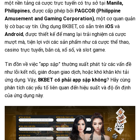
một nền tảng cá cược trực tuyến có trụ sở tại
Manila,
Philippines
, được cấp phép bởi
PAGCOR (Philippine
Amusement and Gaming Corporation)
, một cơ quan quản
lý cờ bạc uy tín. Ứng dụng 8KBET, có sẵn trên
iOS
và
Android
, được thiết kế để mang lại trải nghiệm cá cược
mượt mà, tiện lợi với các sản phẩm như cá cược thể thao,
casino trực tuyến, bắn cá, xổ số, và slot game.
Tin đồn về việc “app sập” thường xuất phát từ các vấn đề
như lỗi kết nối, gián đoạn giao dịch, hoặc khó khăn khi tải
ứng dụng. Vậy,
8KBET có phải app sập không
? Hãy cùng
phân tích các yếu tố liên quan đến hiệu suất và độ ổn định
của ứng dụng này.