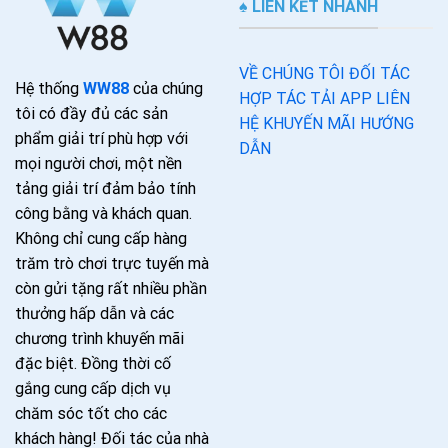
♠️ LIÊN KẾT NHANH
VỀ CHÚNG TÔI
ĐỐI TÁC
Hệ thống
WW88
của chúng
HỢP TÁC
TẢI APP
LIÊN
tôi có đầy đủ các sản
HỆ
KHUYẾN MÃI
HƯỚNG
phẩm giải trí phù hợp với
DẪN
mọi người chơi, một nền
tảng giải trí đảm bảo tính
công bằng và khách quan.
Không chỉ cung cấp hàng
trăm trò chơi trực tuyến mà
còn gửi tặng rất nhiều phần
thưởng hấp dẫn và các
chương trình khuyến mãi
đặc biệt. Đồng thời cố
gắng cung cấp dịch vụ
chăm sóc tốt cho các
khách hàng! Đối tác của nhà