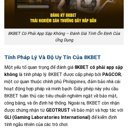
8KBET Có Phải App Sập Không – Đánh Giá Tính Ổn Định Của
Ứng Dụng
Tính Pháp Lý Và Độ Uy Tín Của 8KBET
Một yếu tố quan trọng để đánh giá
8KBET có phải app sập
không
là tính pháp lý. 8KBET được cấp phép bởi
PAGCOR
,
một cơ quan thuộc chính phủ Philippines, đảm bảo nhà cái
hoạt động hợp pháp và minh bạch. Giấy phép này yêu cầu
8KBET tuân thủ các tiêu chuẩn nghiêm ngặt về bảo mật,
công bằng, và ổn định hệ thống. Ngoài ra, 8KBET còn nhận
được chứng nhận từ
GEOTRUST
về bảo mật và hợp tác với
GLI (Gaming Laboratories International)
để kiểm định
tính ngẫu nhiên của các trò chơi.