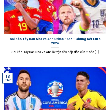
Soi Kèo Tây Ban Nha vs Anh 02h00 15/7 – Chung Kết Euro
2024
Soi kèo Tây Ban Nha vs Anh là trận cầu hấp dẫn của 2 sắc [...]
13
Th7