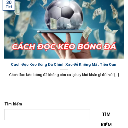
30
Th6
Cách Đọc Kèo Bóng Đá Chính Xác Để Không Mất Tiền Oan
Cách đọc kèo bóng đá không còn xa lạ hay khó khăn gì đối với [...]
Tìm kiếm
TÌM
KIẾM