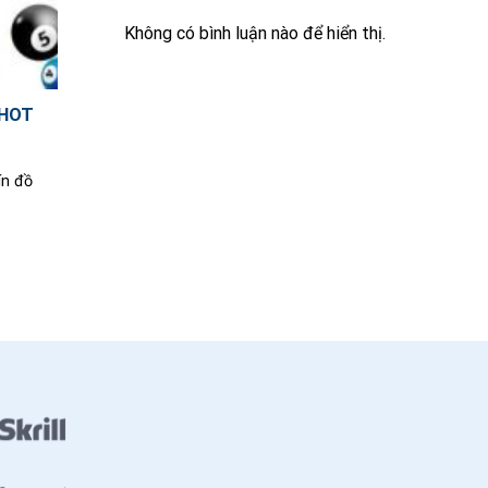
Không có bình luận nào để hiển thị.
ố HOT
ín đồ