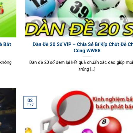
ề Bất
Dàn Đề 20 Số VIP – Chia Sẻ Bí Kíp Chốt Đề C
Cùng WW88
i không
Dàn đề 20 số đem lại kết quả chuẩn xác cao giúp mọi
trúng [...]
02
Th7