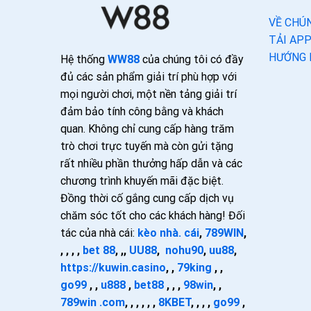
VỀ CHÚ
TẢI AP
HƯỚNG 
Hệ thống
WW88
của chúng tôi có đầy
đủ các sản phẩm giải trí phù hợp với
mọi người chơi, một nền tảng giải trí
đảm bảo tính công bằng và khách
quan. Không chỉ cung cấp hàng trăm
trò chơi trực tuyến mà còn gửi tặng
rất nhiều phần thưởng hấp dẫn và các
chương trình khuyến mãi đặc biệt.
Đồng thời cố gắng cung cấp dịch vụ
chăm sóc tốt cho các khách hàng! Đối
tác của nhà cái:
kèo nhà. cái
,
789WIN
,
, , , ,
bet 88
, ,,
UU88
,
nohu90
,
uu88
,
https://kuwin.casino
, ,
79king
, ,
go99
, ,
u888
,
bet88
, , ,
98win
, ,
789win .com
,
, , , , ,
8KBET
, , , ,
go99
,