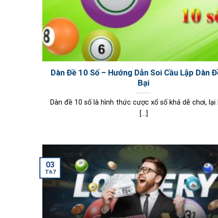
Dàn Đề 10 Số – Hướng Dẫn Soi Cầu Lập Dàn Đ
Bại
Dàn đề 10 số là hình thức cược xổ số khá dễ chơi, lạ
[...]
03
Th7