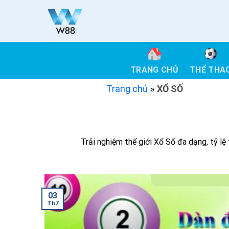
Skip
to
content
TRANG CHỦ
THỂ THA
Trang chủ
»
XỔ SỐ
Trải nghiệm thế giới Xổ Số đa dạng, tỷ lệ
03
Th7