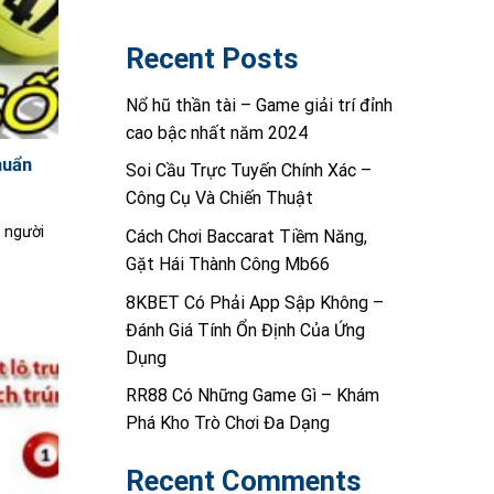
Recent Posts
Nổ hũ thần tài – Game giải trí đỉnh
cao bậc nhất năm 2024
huẩn
Soi Cầu Trực Tuyến Chính Xác –
Công Cụ Và Chiến Thuật
 người
Cách Chơi Baccarat Tiềm Năng,
Gặt Hái Thành Công Mb66
8KBET Có Phải App Sập Không –
Đánh Giá Tính Ổn Định Của Ứng
Dụng
RR88 Có Những Game Gì – Khám
Phá Kho Trò Chơi Đa Dạng
Recent Comments