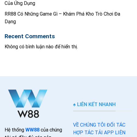
Của Ứng Dụng
RR88 Có Những Game Gì – Khám Phá Kho Trò Chơi Đa
Dạng
Recent Comments
Không có bình luận nào để hiển thị.
♠️ LIÊN KẾT NHANH
VỀ CHÚNG TÔI
ĐỐI TÁC
Hệ thống
WW88
của chúng
HỢP TÁC
TẢI APP
LIÊN