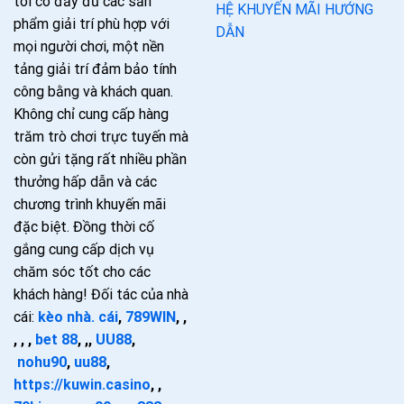
tôi có đầy đủ các sản
HỆ
KHUYẾN MÃI
HƯỚNG
phẩm giải trí phù hợp với
DẪN
mọi người chơi, một nền
tảng giải trí đảm bảo tính
công bằng và khách quan.
Không chỉ cung cấp hàng
trăm trò chơi trực tuyến mà
còn gửi tặng rất nhiều phần
thưởng hấp dẫn và các
chương trình khuyến mãi
đặc biệt. Đồng thời cố
gắng cung cấp dịch vụ
chăm sóc tốt cho các
khách hàng! Đối tác của nhà
cái:
kèo nhà. cái
,
789WIN
,
,
, , ,
bet 88
, ,,
UU88
,
nohu90
,
uu88
,
https://kuwin.casino
, ,