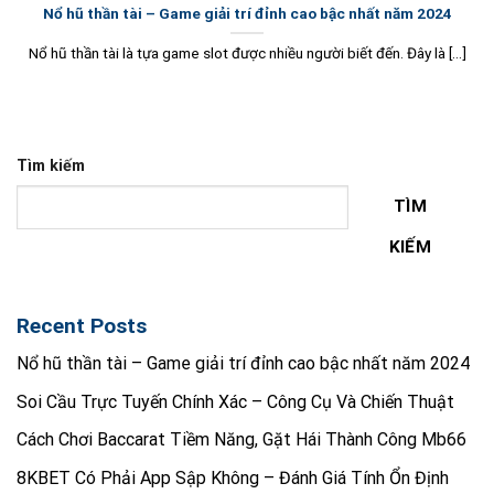
Nổ hũ thần tài – Game giải trí đỉnh cao bậc nhất năm 2024
Nổ hũ thần tài là tựa game slot được nhiều người biết đến. Đây là [...]
Tìm kiếm
TÌM
KIẾM
Recent Posts
Nổ hũ thần tài – Game giải trí đỉnh cao bậc nhất năm 2024
Soi Cầu Trực Tuyến Chính Xác – Công Cụ Và Chiến Thuật
Cách Chơi Baccarat Tiềm Năng, Gặt Hái Thành Công Mb66
8KBET Có Phải App Sập Không – Đánh Giá Tính Ổn Định