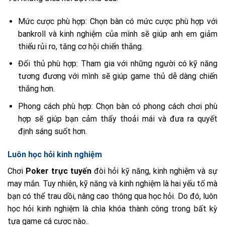
Mức cược phù hợp: Chọn bàn có mức cược phù hợp với
bankroll và kinh nghiệm của mình sẽ giúp anh em giảm
thiểu rủi ro, tăng cơ hội chiến thắng.
Đối thủ phù hợp: Tham gia với những người có kỹ năng
tương đương với mình sẽ giúp game thủ dễ dàng chiến
thắng hơn.
Phong cách phù hợp: Chọn bàn có phong cách chơi phù
hợp sẽ giúp bạn cảm thấy thoải mái và đưa ra quyết
định sáng suốt hơn.
Luôn học hỏi kinh nghiệm
Chơi
Poker trực tuyến
đòi hỏi kỹ năng, kinh nghiệm và sự
may mắn. Tuy nhiên, kỹ năng và kinh nghiệm là hai yếu tố mà
bạn có thể trau dồi, nâng cao thông qua học hỏi. Do đó, luôn
học hỏi kinh nghiệm là chìa khóa thành công trong bất kỳ
tựa game cá cược nào..