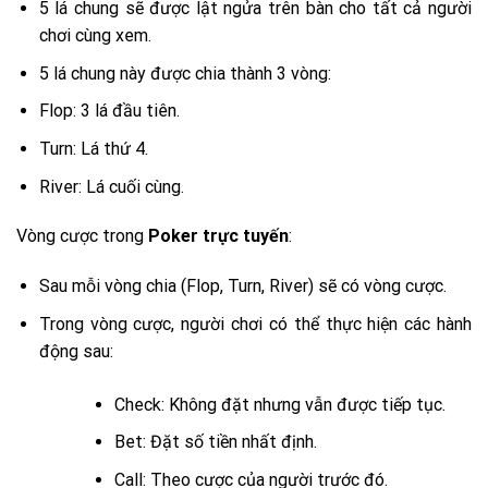
5 lá chung sẽ được lật ngửa trên bàn cho tất cả người
chơi cùng xem.
5 lá chung này được chia thành 3 vòng:
Flop: 3 lá đầu tiên.
Turn: Lá thứ 4.
River: Lá cuối cùng.
Vòng cược trong
Poker trực tuyến
:
Sau mỗi vòng chia (Flop, Turn, River) sẽ có vòng cược.
Trong vòng cược, người chơi có thể thực hiện các hành
động sau:
Check: Không đặt nhưng vẫn được tiếp tục.
Bet: Đặt số tiền nhất định.
Call: Theo cược của người trước đó.