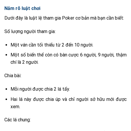
Nắm rõ luật chơi
Dưới đây là luật lệ tham gia Poker cơ bản mà bạn cần biết:
Số lượng người tham gia:
Một ván cần tối thiểu từ 2 đến 10 người.
Một số biến thể còn có bàn cược 6 người, 9 người, thậm
chí là 2 người.
Chia bài:
Mỗi người được chia 2 lá tẩy.
Hai lá này được chia úp và chỉ người sở hữu mới được
xem.
Các lá chung: