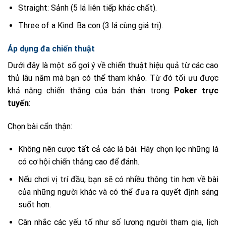
Straight: Sảnh (5 lá liên tiếp khác chất).
Three of a Kind: Ba con (3 lá cùng giá trị).
Áp dụng đa chiến thuật
Dưới đây là một số gợi ý về chiến thuật hiệu quả từ các cao
thủ lâu năm mà bạn có thể tham khảo. Từ đó tối ưu được
khả năng chiến thắng của bản thân trong
Poker trực
tuyến
:
Chọn bài cẩn thận:
Không nên cược tất cả các lá bài. Hãy chọn lọc những lá
có cơ hội chiến thắng cao để đánh.
Nếu chơi vị trí đầu, bạn sẽ có nhiều thông tin hơn về bài
của những người khác và có thể đưa ra quyết định sáng
suốt hơn.
Cân nhắc các yếu tố như số lượng người tham gia, lịch