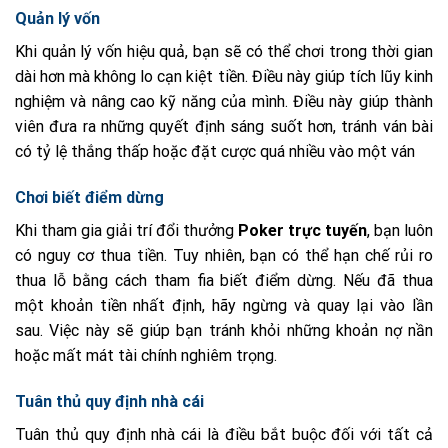
Quản lý vốn
Khi quản lý vốn hiệu quả, bạn sẽ có thể chơi trong thời gian
dài hơn mà không lo cạn kiệt tiền. Điều này giúp tích lũy kinh
nghiệm và nâng cao kỹ năng của mình. Điều này giúp thành
viên đưa ra những quyết định sáng suốt hơn, tránh ván bài
có tỷ lệ thắng thấp hoặc đặt cược quá nhiều vào một ván
Chơi biết điểm dừng
Khi tham gia giải trí đổi thưởng
Poker trực tuyến
, bạn luôn
có nguy cơ thua tiền. Tuy nhiên, bạn có thể hạn chế rủi ro
thua lỗ bằng cách tham fia biết điểm dừng. Nếu đã thua
một khoản tiền nhất định, hãy ngừng và quay lại vào lần
sau. Việc này sẽ giúp bạn tránh khỏi những khoản nợ nần
hoặc mất mát tài chính nghiêm trọng.
Tuân thủ quy định nhà cái
Tuân thủ quy định nhà cái là điều bắt buộc đối với tất cả