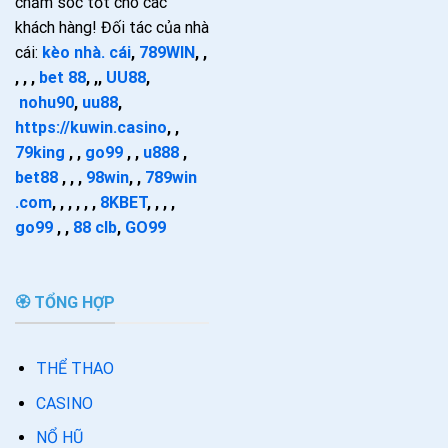
chăm sóc tốt cho các
khách hàng! Đối tác của nhà
cái:
kèo nhà. cái
,
789WIN
,
,
, , ,
bet 88
, ,,
UU88
,
nohu90
,
uu88
,
https://kuwin.casino
, ,
79king
, ,
go99
, ,
u888
,
bet88
, , ,
98win
, ,
789win
.com
,
, , , , ,
8KBET
, , , ,
go99
, ,
88 clb
,
GO99
🏵 TỔNG HỢP
THỂ THAO
CASINO
NỔ HŨ